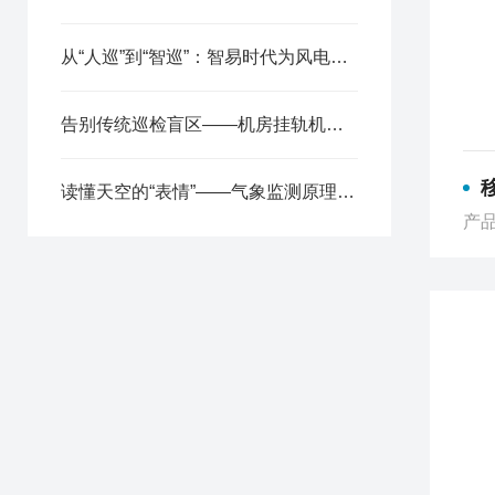
从“人巡”到“智巡”：智易时代为风电场装上“感知+决策”双引擎
告别传统巡检盲区——机房挂轨机器人，让“智巡”替代“人巡”
读懂天空的“表情”——气象监测原理与防灾减灾应用
产