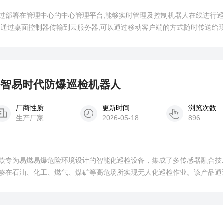
过部署在管理中心的中心管理平台,能够实时管理及控制机器人在线进行
够通过桌面控制器传输到云服务器,可以通过移动客户端的方式随时传送给
OL06智易时代防爆巡检机器人
厂商性质
更新时间
浏览次数
生产厂家
2026-05-18
896
款专为易燃易爆危险环境设计的智能化巡检设备，集成了多传感器融合技
够在石油、化工、燃气、煤矿等高危场所实现无人化巡检作业。该产品通
应性和智能化特点，可有效替代人工完成复杂环境下的巡检任务，提升安