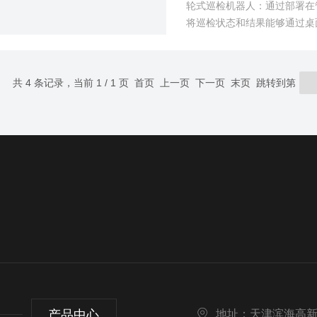
轮式巡检机器人：通过部署在
将巡检状态和结果能够通过桌
共 4 条记录，当前 1 / 1 页 首页 上一页 下一页 末页 跳转到第
产品中心
地址：天津滨海高