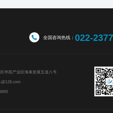
022-237
全国咨询热线：
新区华苑产业区海泰发展五道八号
@126.com
8895