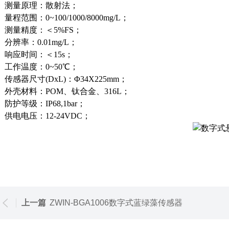
测量原理：
散射法
；
量程范围：
0~100/1000/8000mg/L；
测量精度
：
＜5%FS；
分辨率：
0.01mg/L
；
响应时间：＜15s；
工作温度：0~50℃；
传感器尺寸(DxL)：Φ34X225
mm
；
外壳
材料：
POM、钛合金、316L
；
防护等级：IP68,
1
bar
；
供电电压：12-24VDC；
上一篇
ZWIN-BGA1006数字式蓝绿藻传感器