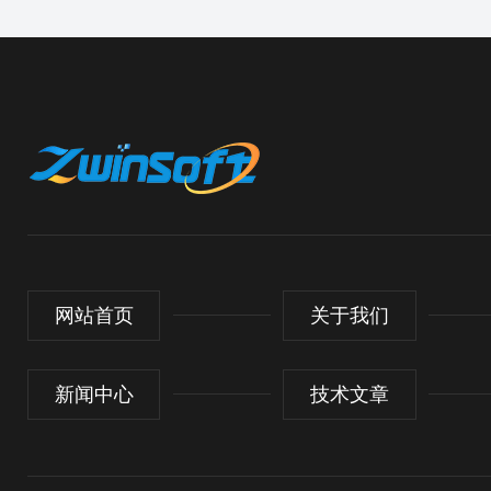
网站首页
关于我们
新闻中心
技术文章