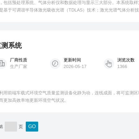
，包括预处理系统、气体分析仪和数据处理与显示三大部分。本系统取样
是基于可调谐半导体激光吸收光谱（TDLAS）技术；激光光谱气体分析
背景气体免干扰等有较高要求的气体监测领域。
监测系统
厂商性质
更新时间
浏览次数
生产厂家
2026-05-17
1366
利用前端车载式环境空气质量监测设备化静为动，连线成面，将可监测区
而更加高效率地更新环境空气状况。
第
页