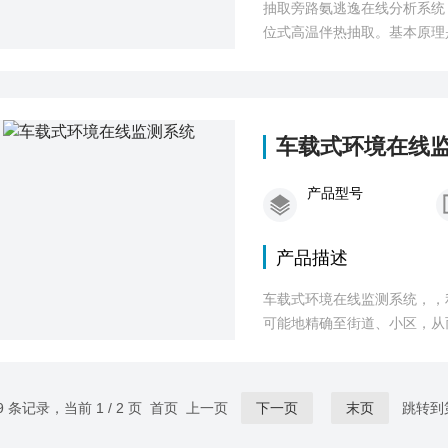
抽取旁路氨逃逸在线分析系统
位式高温伴热抽取。基本原理
用到对于灵敏度、响应时间、
车载式环境在线
产品型号
产品描述
车载式环境在线监测系统，，
可能地精确至街道、小区，从
9 条记录，当前 1 / 2 页 首页 上一页
下一页
末页
跳转到