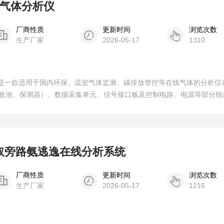
O2气体分析仪
厂商性质
更新时间
浏览次数
生产厂家
2026-05-17
1310
分析仪是一款适用于国内环保、温室气体监测、碳排放管控等在线气体的分析仪
收池、探测器）、数据采集单元、信号接口板及控制电路、电源等部分组
06抽取旁路氨逃逸在线分析系统
厂商性质
更新时间
浏览次数
生产厂家
2026-05-17
1216