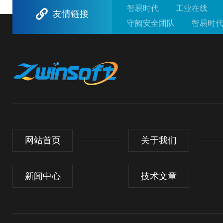
在的SF₆等有害气体泄漏风险，对巡检人员的人身安
智易时代
工业在线
友情链接
全构成潜在威胁。传统“人巡”模式已难以适应数据中
守阙安全团队
智易时
心与日俱增的可靠...
工业在线
中心供氧设
网站首页
关于我们
新闻中心
技术文章