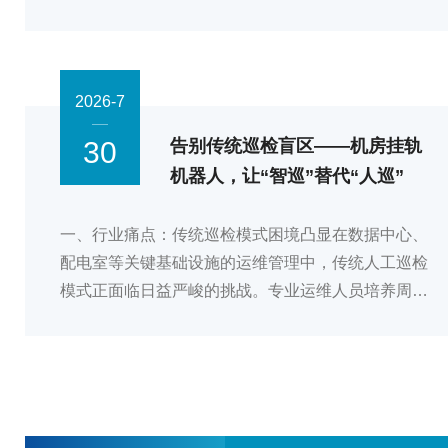
备故障；全天候高频巡检人力成本高企。智易时代全
新推出ZWIN-PATROL06轮式智能巡检机器人，依托
激光SLAM、AI视觉识别、多传感器融合核心技术，
践行“机器代人”理念，实现7×24小时不间断无人值守
2026-7
巡检，助力企业运维从被动抢修转向主动防控。全地
30
告别传统巡检盲区——机房挂轨
形硬核底盘,多环境稳定作业机器人搭载四轮四驱驱
机器人，让“智巡”替代“人巡”
动底盘，机动性能拉满：最高行驶速度3.5m/s...
一、行业痛点：传统巡检模式困境凸显在数据中心、
配电室等关键基础设施的运维管理中，传统人工巡检
模式正面临日益严峻的挑战。专业运维人员培养周期
长，高频次巡检任务使得人力成本居高不下；人工读
表、设备状态识别等环节易受经验与疲劳影响，巡检
质量不稳定；更关键的是，人工巡检无法实现全天候
覆盖，夜间及非工作时段存在监测盲区，异常发现不
及时，故障预防能力严重不足。同时，机房内可能存