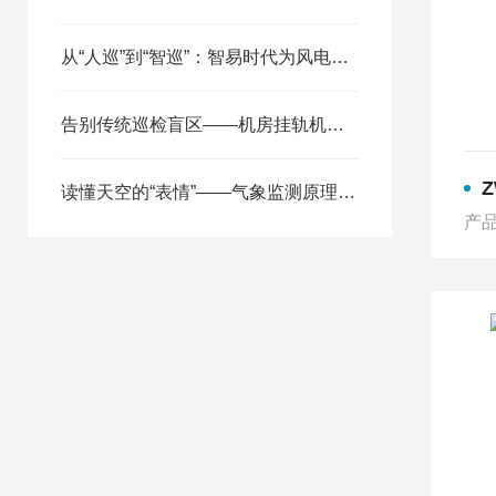
从“人巡”到“智巡”：智易时代为风电场装上“感知+决策”双引擎
告别传统巡检盲区——机房挂轨机器人，让“智巡”替代“人巡”
读懂天空的“表情”——气象监测原理与防灾减灾应用
产品