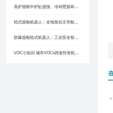
高炉巡检中炉缸侵蚀、冷却壁损坏与煤气泄漏的早期征兆与诊断
轮式巡检机器人：全地形自主导航，赋能多场景灵活智能巡检
防爆巡检轮式机器人：工业安全智能化的革新力量
VOC小知识 城市VOCs挥发性有机物的时间空间来源与分布