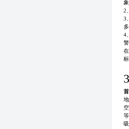
象
2
3
多
4
警
在
标
首
地
空
等
吸