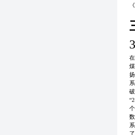
《
3
在
煤
扬
系
破
“
个
数
系
了