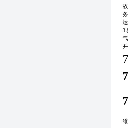
故
务
运
3
.
气
并
7
7
7
维