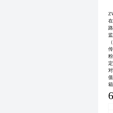
Z
在
路
监
（
传
粉
定
对
值
箱