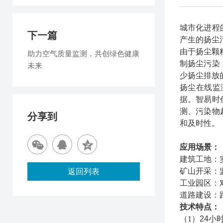
城市化进程
下一篇
产生的扬尘
由于扬尘颗
助力空气质量监测，共创绿色健康
制扬尘污染
未来
少扬尘排放
扬尘在线监
据。智易时
测、污染物
分享到
和及时性
。
应用场景
：
建筑工地
：
矿山开采
：
返回列表
工业园区
：
道路建设
：
技术特点：
（
1
）
24
小