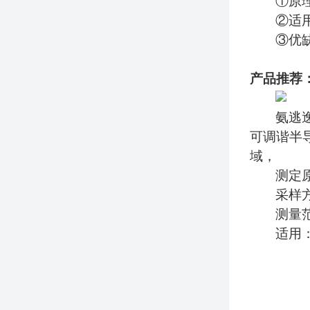
①
原
②
适
③
优
产品推荐：
氨逃
可调谐半
域，
测定
采样
测量
适用