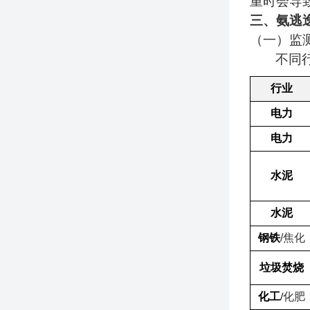
重时会导
三、氨逃
（一）监
不同
行业
电力
电力
水泥
水泥
钢铁
/
焦化
垃圾焚烧
化工/
化肥