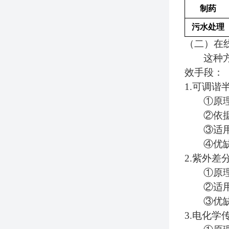
制药
污水处理
（二）在
这种
效
手段：
1.
可调谐半
①
原
②
依据
③
适
④
优
2.
紫外差分
①
原
②
适
③
优
3.
电化学