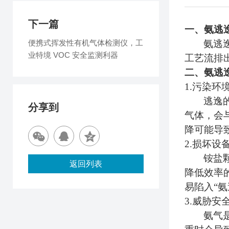
下一篇
一、氨逃
便携式挥发性有机气体检测仪，工
氨逃
业特境 VOC 安全监测利器
工艺流排
二、氨逃
1.污染环
逃逸
分享到
气体，
会
降可能导
2.损坏设
铵盐
返回列表
降低效率
易陷入“
3.威胁安
氨气