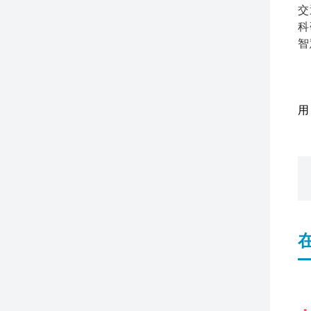
交
科
智
用