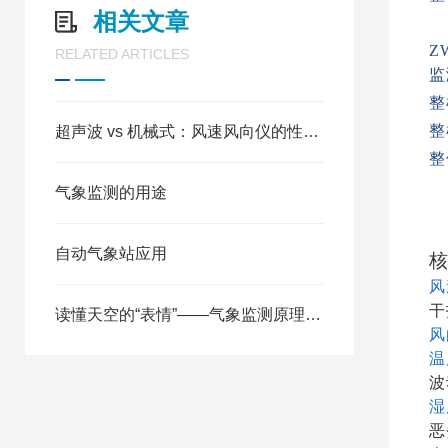
相关文章
Z
RELATED ARTICLES
监
整
整
超声波 vs 机械式：风速风向仪的性能较量与选择指南
整
气象监测的用途
自动气象站应用
核
风
干
读懂天空的“表情”——气象监测原理与防灾减灾应用
风
温
波
湿
恶