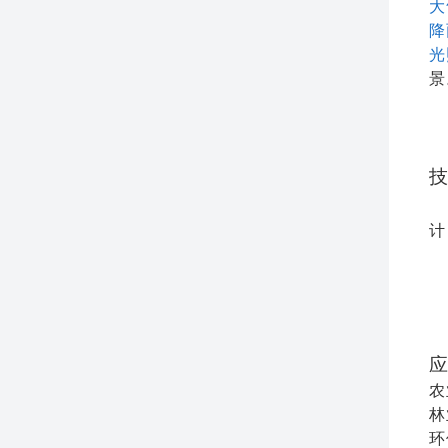
大
降
光
景
技
计
应
农
林
环