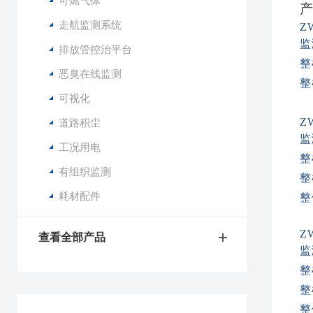
可燃气体
产
走航监测系统
Z
监
排放管控治平台
整
恶臭在线监测
整
可视化
Z
道路积尘
监
工况用电
整
有组织监测
整
耗材配件
整
Z
查看全部产品
监
整
整
整