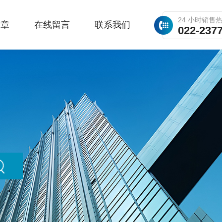
24 小时销售
文章
在线留言
联系我们
022-237