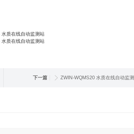
下一篇
ZWIN-WQMS20 水质在线自动监