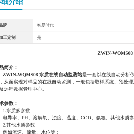
详细介绍
品牌
智易时代
加工定制
是
ZWIN-WQMS
品简介：
ZWIN-WQMS08 水质在线自动监测站
是一套以在线自动分析
，从而实现对样品的在线自动监测，一般包括取样系统、预处理
及远程数据管理中心。
术
参数：
1
.
水质多参数
电导率、PH、溶解氧、浊度、温度、COD、氨氮、其他水质
2
.
其他水质参数
例如流速、流量、水位等；