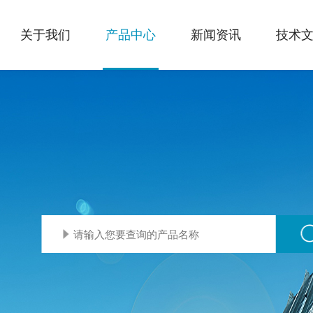
关于我们
产品中心
新闻资讯
技术