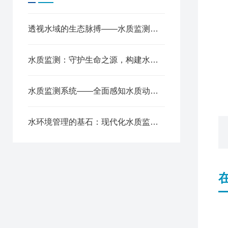
透视水域的生态脉搏——水质监测原理与环境保护应用
水质监测：守护生命之源，构建水环境全要素智慧感知网络
水质监测系统——全面感知水质动态，筑牢生态环保安全屏障
水环境管理的基石：现代化水质监测的核心价值