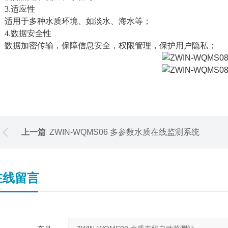
3
.
适应性
适用于多种水质环境、如淡水、海水等；
4
.
数据安全性
数据加密传输，保障信息安全，权限管理，保护用户隐私；
上一篇
ZWIN-WQMS06 多参数水质在线监测系统
在线留言