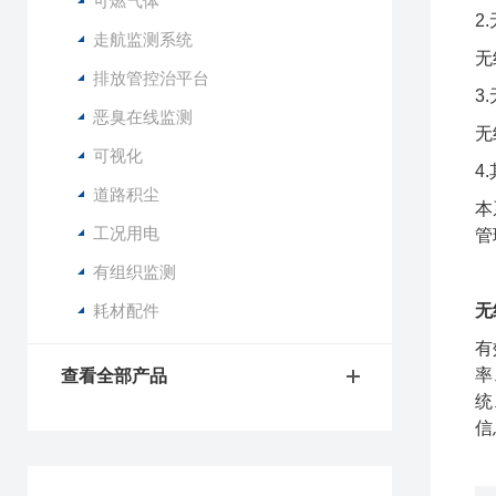
可燃气体
2
走航监测系统
无
排放管控治平台
3
恶臭在线监测
无
可视化
4
道路积尘
本
工况用电
管
有组织监测
耗材配件
无
有
率
查看全部产品
统
信