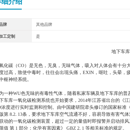
详细介绍
品牌
其他品牌
加工定制
是
地下车库
氧化碳
（
CO
）
是无色，无臭，无味
气体
，吸入对人体
会
有十分
度过高，致使
中毒
时，往往会出现
头痛，
EXIN
，呕吐，头晕，
中枢神经系统。
为一种
WU色无味
的有毒性气体，随着私家车辆及地下车库的普
下车库一氧化碳检测系统也开始要求，2014
年江苏省出台的
《江
O浓度进行实时监测和控制。
由中国建研院牵头修订的国家标准
第 8.2. 13条
，要求
地下车库空气流通不好，容易导致有害气体
联动的一氧化碳检测装置，超过一定的量值时即报警并启动排风
限值 第 1 部分：化学有害因素》 GBZ 2. 1 等相关标准的规定。