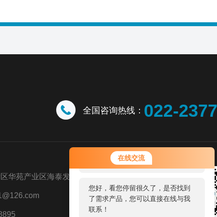
022-237
全国咨询热线：
您好！欢迎前来咨询，很高兴为您
在线交流
服务，请问您要咨询什么问题呢？
新区华苑产业区海泰发展五道八号
您好，看您停留很久了，是否找到
@126.com
了需求产品，您可以直接在线与我
联系！
8895