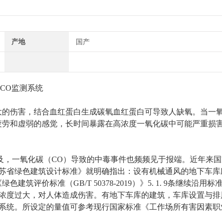
产地
国产
CO
监测系统
大的伤害
，
结合血红蛋白生成碳氧血红蛋白
可
导致人缺氧。
当
一
疲劳和虚弱的感觉，
长时间
暴露在
高浓度
一氧化碳中可能严重损
及，
一氧化碳（
CO
）
导致的中毒事件也频频见于报端。近年来国
苏省绿色建筑设计标准》
就明确指出：
设有机械通风的地下车库
《绿色建筑评价标准
（
GB/T 50378-2019
）
》5. 1. 9条继续沿用标准 
浓度过大，对人体造成伤害。有地下车库的建筑，车库设置与排
系统。所设定的量值可参考现行国家标准《工作场所有害因素职