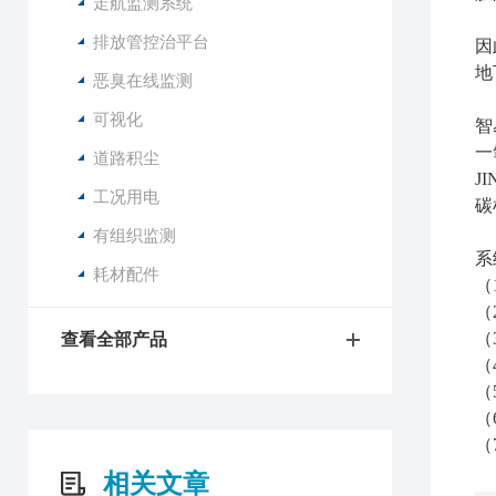
走航监测系统
排放管控治平台
因
地
恶臭在线监测
可视化
智
一
道路积尘
JI
工况用电
碳
有组织监测
系
耗材配件
（
（
（
查看全部产品
（
（
（
（
相关文章