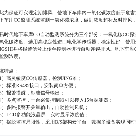
此为保证可实现定期排风
，使地下
车库内一氧化碳浓度低于危害
下车库
CO监测系统
监测一氧化碳浓度
，做到浓度超标及时排风
易时代地下车库CO自动监测系统分为三个部分：一氧化碳CO
氧化碳浓度。选用高稳定性进口电化学传感器，稳定性好，使用
NGSHI
并将报警信号上传至控制器进行自动连锁排风。
地下车库
检测浓度。
统特点：
1）高灵敏度CO传感器，检测JING准；
2）标准RS485接口，安装简单方便；
3）报警提醒，标准信号输出；
4）多点监控，一台采集控制器可以接入15台探测器；
5）多路报警开关量输出，自动控制风机；
6）LCD多功能液晶屏，实时显示浓度值；
7）摆脱监控局限性，采用B/S架构云平台，数据多设备实现同时