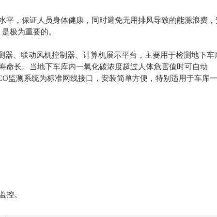
水平，保证人员身体健康
，
同时避免无用排风导致的能源浪费
，
，是极为重要的。
探测器、联动风机控制器、计算机展示平台
，主要
用于检测地下车
寿命长。当地下车库内一氧化碳浓度超过人体危害值时可自动
CO监测系统
为标准网线接口，安装简单方便，特别适用于车库
监控。