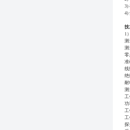
3
4
技
1
测
测
零
准
线
绝
耐
测
工
功
工
工
探