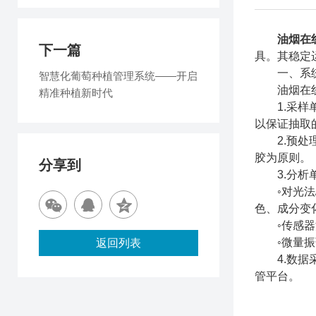
油烟在
下一篇
具。其稳定
一、系统
智慧化葡萄种植管理系统——开启
油烟在线监
精准种植新时代
1.采样单
以保证抽取
2.预处理
胶为原则。
分享到
3.分析单
◦对光法/
色、成分变
◦传感器法
◦微量振荡
返回列表
4.数据采
管平台。