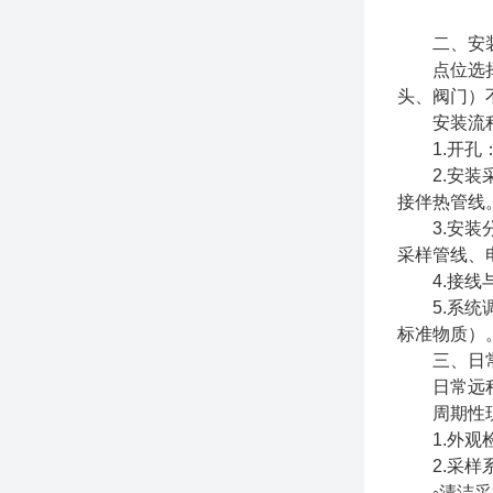
二、安装
点位选择至
头、阀门）
安装流
1.开孔：
2.安装采
接伴热管线
3.安装分
采样管线、
4.接线与
5.系统调
标准物质）
三、日常
日常远程监
周期性现场
1.外观检
2.采样
◦清洁采样