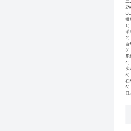
三
Z
C
排
1
采
2
自
3
系
4
实
5
在
6
日