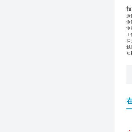
技
测量
测
测
工
探
触
功