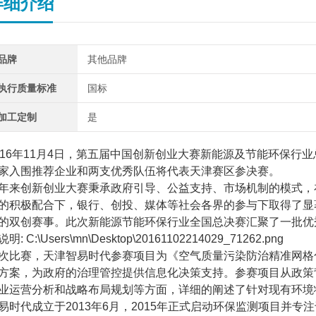
详细介绍
品牌
其他品牌
执行质量标准
国标
加工定制
是
16
年
11
月
4
日，第五届中国创新创业大赛新能源及节能环保行业
家入围推荐企业和两支优秀队伍将代表天津赛区参决赛。
年来创新创业大赛秉承政府引导、公益支持、市场机制的模式，
的积极配合下，银行、创投、媒体等社会各界的参与下取得了显著成
的双创赛事。此次新能源节能环保行业全国总决赛汇聚了一批优
次比赛，天津智易时代参赛项目为《空气质量污染防治精准网格
方案，为政府的治理管控提供信息化决策支持。参赛项目从政策
业运营分析和战略布局规划等方面，详细的阐述了针对现有环境
易时代成立于
2013
年
6
月，
2015
年正式启动环保监测项目并专注