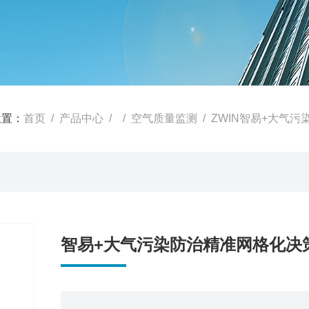
位置：
首页
/
产品中心
/ /
空气质量监测
/ ZWIN智易+大气
智易+大气污染防治精准网格化决