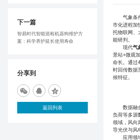
气象条件不
下一篇
市化进程加
托物联网、
智易时代智能巡检机器狗维护方
能研判。
案：科学养护延长使用寿命
现代
气
景站+微观
命长。通过
时回传数据
分享到
候特征。
数据融合与
返回列表
负荷等多源
领域，风向
导光伏与风
应用领域上