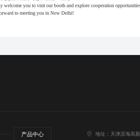
 welcome you to visit our booth and explore cooperation opportunitie
orward to meeting you in New Delhi!
产品中心
地址：天津滨海高