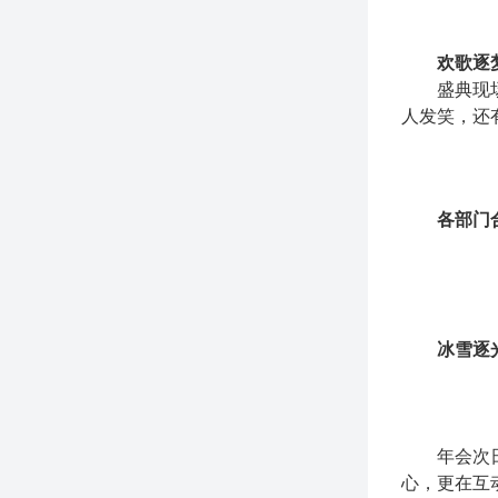
欢歌逐
盛典现
人发笑，还
各部门
冰雪逐
年会次
心，更在互