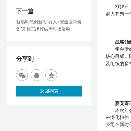
月
日
2
8
下一篇
易人齐聚一
智易时代创新“机器人+安全应急装
备”亮相京津冀供需对接活动
战略领
年会伊
核心目标。
分享到
及组织的
多
返回列表
嘉宾寄
本次年
来深化协作
公司在新时