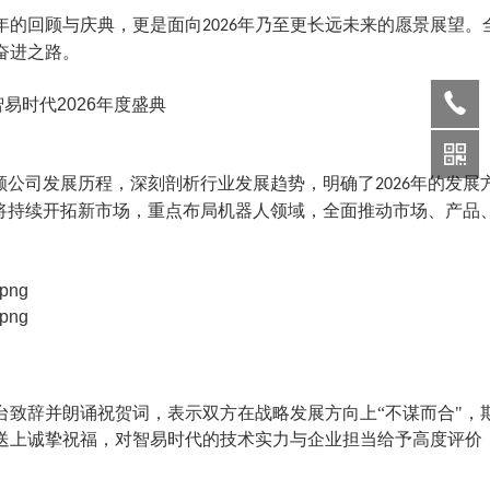
年的回顾与庆典，更是面向
年乃至更长远未来的愿景展望。
2026
奋进之路。
顾公司发展历程，深刻剖析行业发展趋势，明确了
年的发展
2026
将持续开拓新市场，重点布局机器人领域，
全面
推动
市场、产品
台致辞并朗诵祝贺词，表示双方在战略发展方向上
“
不谋而合
"
，
送上诚挚祝福，对智易时代的技术实力与企业担当给予高度评价