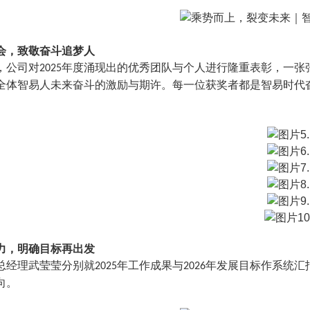
会，致敬奋斗追梦人
，公司对
年度涌现出的优秀团队与个人进行隆重表彰，一张
2025
全体智易人未来奋斗的激励与期许
。
每一位获奖者都是智易时代
力，明确目标再出发
总经理武莹莹分别就
年工作成果与
年发展目标作系统汇
2025
2026
向。