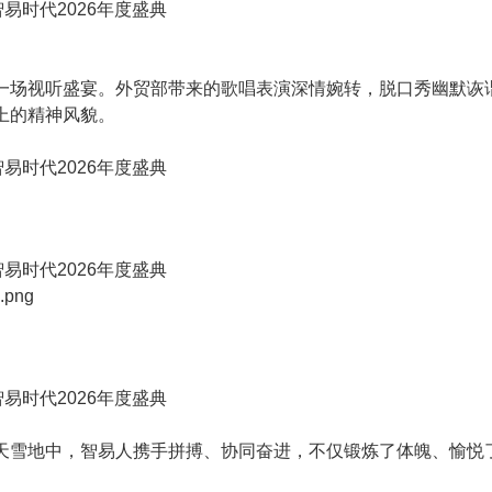
一场视听盛宴。外贸部带来的歌唱表演深情婉转，脱口秀幽默诙
上的精神风貌。
天雪地中，智易人携手拼搏、协同奋进，不仅锻炼了体魄、愉悦