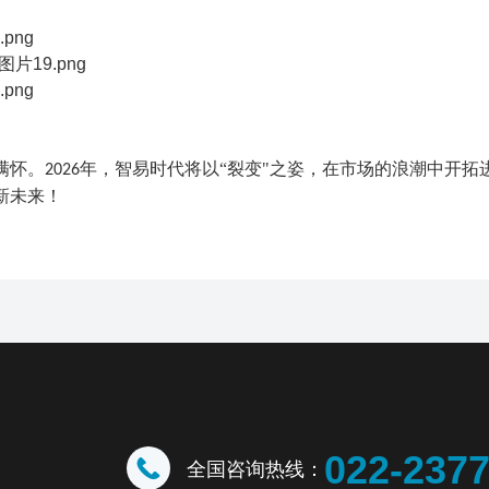
满怀。
年，智易时代将以
“
裂变
"
之姿，在市场的浪潮中开拓
2026
新未来！
022-237
全国咨询热线：