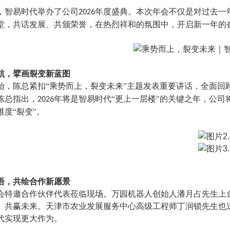
，智易时代举办了公司
年度盛典。本次年会不仅是对过去一
2026
堂，共话发展、共颁荣誉，在热烈祥和的氛围中，开启新一年的
航，擘画裂变新蓝图
始，陈总
紧扣“
乘势而上，裂变未来
"
主题发表重要讲话，全面回
陈总指出，
年将是智易时代
“
更上一层楼
"
的关键之年，公司
2026
维度
“
裂变
"。
语，共绘合作新愿景
会特邀合作伙伴代表莅临现场。万园机器人创始人潘月占先生上
、共赢未来。天津市农业发展服务中心高级工程师丁润锁先生也
代实现更大作为。