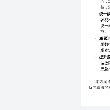
内，
检，
·
统一
容易
统一
故。
·
积累
维数
维资
·
提升
达故
应急
本
方案
备与算法的