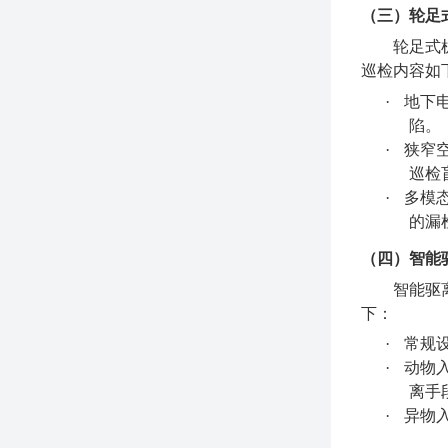
（三）轮足
轮足式
巡检内容如
·
地下
陷。
·
狭窄
巡检
·
多模
的漏
（四）智能
智能驱
下：
·
常规
·
动物
离手
·
异物