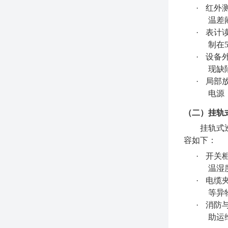
·
红外
温差
·
表计
制在
·
设备
现缺
·
局部
电源
（二）挂轨
挂轨式
容如下：
·
开关
温湿
·
电缆
等异
·
消防
助运