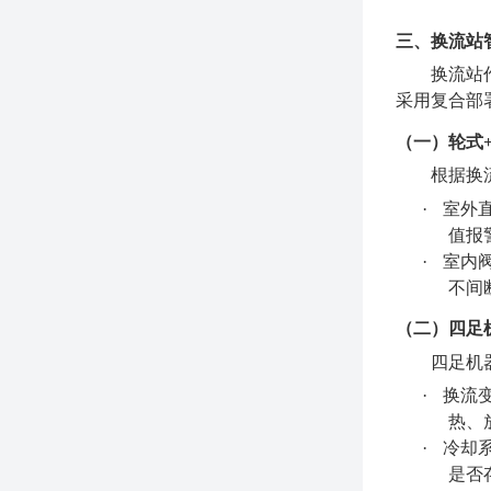
三、换流站
换流站
采用复合部
（一）轮式
根据换
·
室外
值报
·
室内
不间
（二）四足
四足机
·
换流
热、
·
冷却
是否