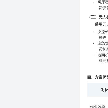
·
阀厅
发设
（三）无人
采用无
·
换流
缺陷
·
应急
员制
·
地面
成完
四、方案优
对
作业效率