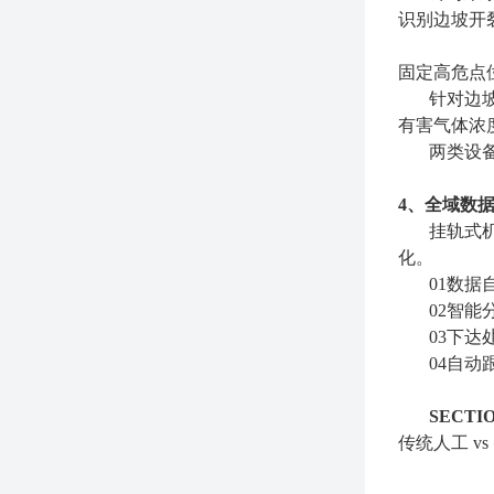
识别边坡开
固定高危点
针对边
有害气体浓
两类设
4、全域数
挂轨式
化。
01数
02智
03下
04自
SECTI
传统人工 v