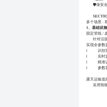
🛡️保
SECT
多个场景 ·
1、基础设施
固定管线 /
针对沿
实现全参数
l
识别
l
实时
l
精准
l
参数
露天运输道
采用智