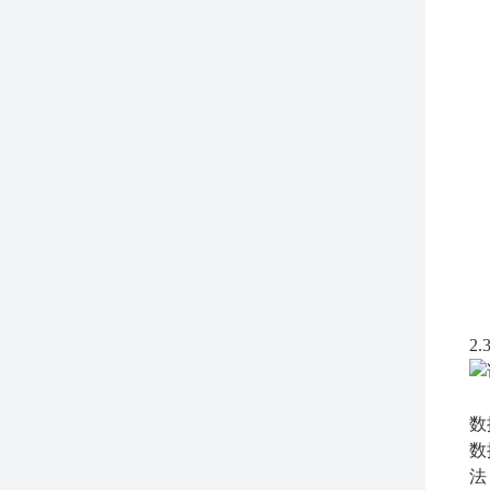
2.
数
数
法