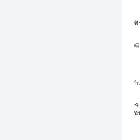
(
餐
(
端
(
(
行
(
性
管
(