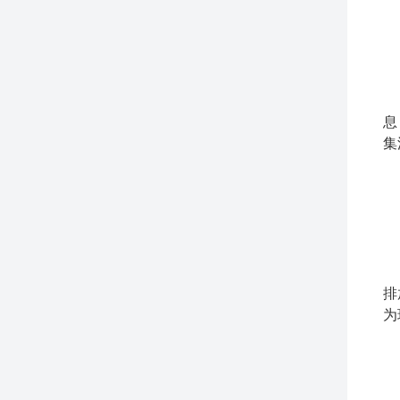
如
(
监
息
集
传
监
(
排
为
(