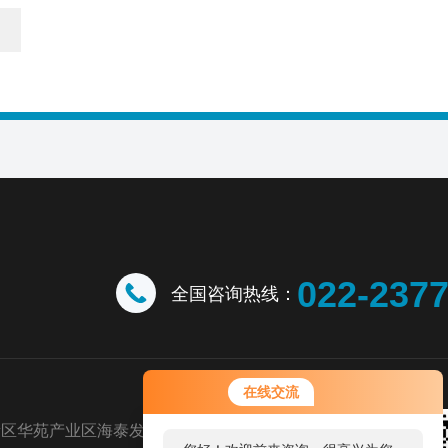
022-237
全国咨询热线：
您好！欢迎前来咨询，很高兴为您
在线交流
服务，请问您要咨询什么问题呢？
新区华苑产业区海泰发展五道八号