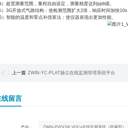
4
）超宽测量范围，量程自由设定，测量精度达到
ppb
级。
5
）
3G
开放式气路结构：使检测范围扩大
2
倍，响应时间加快
10s
6）
智能的温度和零点补偿算法：使仪器表现出更加性能。
上一篇
ZWIN-YC-PLAT扬尘在线监测管理系统平台
在线留言
产品：