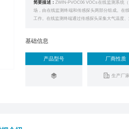
简要描述：
ZWIN-PVOC06 VOCs在线监
场，由在线监测终端和传感探头两部分组成。在线
工作。在线监测终端通过传感探头采集大气温度、
基础信息
产品型号
厂商性质
生产厂