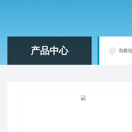
产品中心
当前