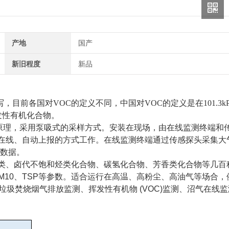
产地
国产
新旧程度
新品
写
，目前各国对
VOC
的定义不同，中国对
VOC
的定义是在
101.3k
发性有机化合物。
原理，采用泵吸式的采样方式。安装在现场，由在线监测终端和
在线、自动上报的方式工作。在线监测终端通过传感探头采集大
数据。
类、卤代不饱和烃类化合物、碳氢化合物、芳香类化合物等几百
M10
、
TSP
等参数。适合运行在高温、高粉尘、高油气等场合，
垃圾焚烧烟气排放监测、挥发性有机物
(VOC)
监测、沼气在线监