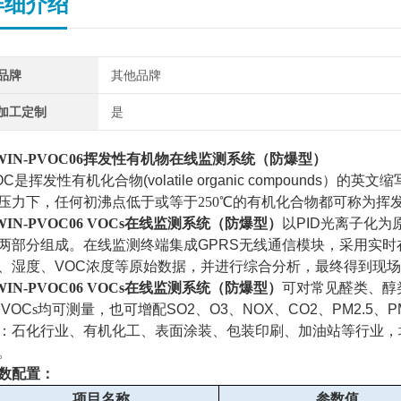
详细介绍
品牌
其他品牌
加工定制
是
WIN-PVOC06
挥发性有机物在线监测系统（防爆型）
OC
是挥发性有机化合物
(volatile organic compounds
）的英文缩
压力下，任何初沸点低于或等于
250
℃的有机化合物都可称为挥
WIN-PVOC06 VOCs在线监测系统（防爆型）
以
PID
光离子化为
两部分组成。在线监测终端集成
GPRS
无线通信模块，采用实时
、湿度、
VOC
浓度等原始数据，并进行综合分析，最终得到现场
WIN-PVOC06 VOCs在线监测系统（防爆型）
可对常见醛类、醇
VOC
s
均可测量，也可增配
SO2
、
O3
、
NOX
、
CO2
、
PM2.5
、
P
：石化行业、有机化工、表面涂装、包装印刷、加油站等行业，
。
数配置：
项目
名称
参数值