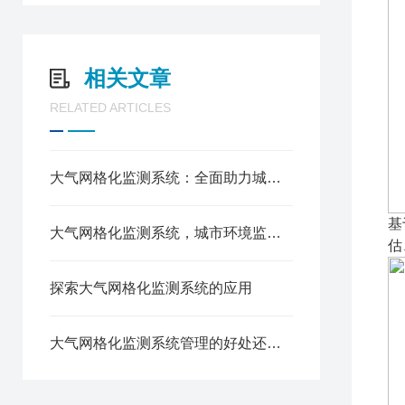
相关文章
RELATED ARTICLES
大气网格化监测系统：全面助力城市环境监测，提高环境治理效率
基
大气网格化监测系统，城市环境监测的神器
估
探索大气网格化监测系统的应用
大气网格化监测系统管理的好处还真多