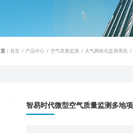
位置：
首页
/
产品中心
/
空气质量监测
/
大气网格化监测系统
/
智易时代微型空气质量监测多地项