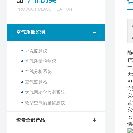
PRODUCT CLASSIFICATION
空气质量监测
环境监测仪
随
作
空气质量检测仪
一
在线分析系统
天
A
空气监测站
方
大气网格化监测系统
实
微型空气质量监测仪
监
实
段
查看全部产品
情