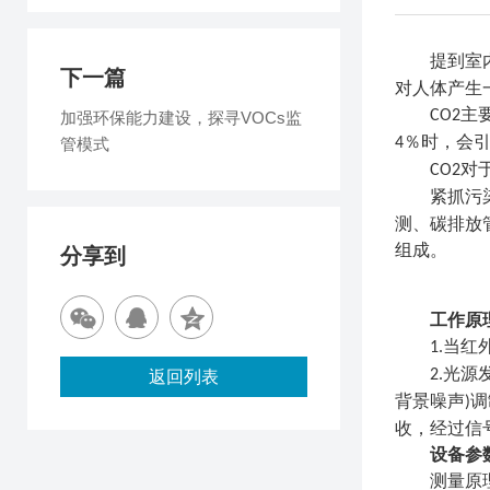
提到室
下一篇
对人体产生
主
CO2
加强环保能力建设，探寻VOCs监
％时，会
管模式
4
对
CO2
紧抓污
测、碳排放
组成。
分享到
工作原
当红
1.
光源
2.
返回列表
背景噪声
调
)
收，经过信
设备参
测量原