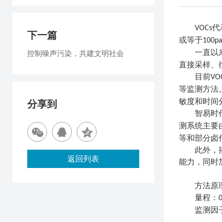
代
VOCs
下一篇
或等于
100p
一直以
控制噪声污染，共建文明社会
直接采样、
目前
VO
等监测方法
敏度和时间
分享到
智易时
测系统主要
等和部分卤
此外，
返回列表
能力，同时
方法原
量程：
监测因