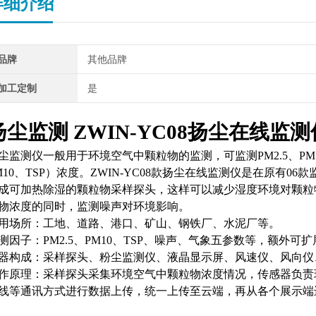
详细介绍
品牌
其他品牌
加工定制
是
扬尘监测
ZWIN-YC08
扬尘在线监测
尘监测仪一般用于环境空气中颗粒物的监测，可监测
PM2.5
、
PM
M10
、
TSP
）浓度。
ZWIN-YC08
款扬尘在线监测仪是在原有
06
款
成可加热除湿的颗粒物采样探头，这样可以减少湿度环境对颗粒
物浓度的同时，监测噪声对环境影响。
用场所：工地、道路、港口、矿山、钢铁厂、水泥厂等。
测因子：
PM2.5
、
PM10
、
TSP
、噪声、气象五参数等，额外可扩
器构成：采样探头、粉尘监测仪、液晶显示屏、风速仪、风向仪
作原理：采样探头采集环境空气中颗粒物浓度情况，传感器负责
线等通讯方式进行数据上传，统一上传至云端，再从各个展示端