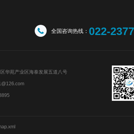
022-237
全国咨询热线：
新区华苑产业区海泰发展五道八号
@126.com
8895
map.xml