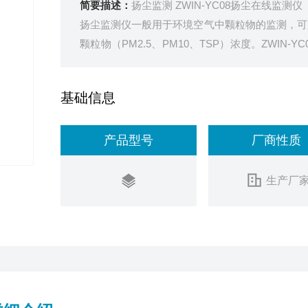
简要描述：
扬尘监测 ZWIN-YC08扬尘在线监测仪
扬尘监测仪一般用于环境空气中颗粒物的监测，可监测
颗粒物（PM2.5、PM10、TSP）浓度。ZWI
的颗粒物采样探头进行升级更换，更换成可加热
响。同时08款
基础信息
产品型号
厂商性质
生产厂