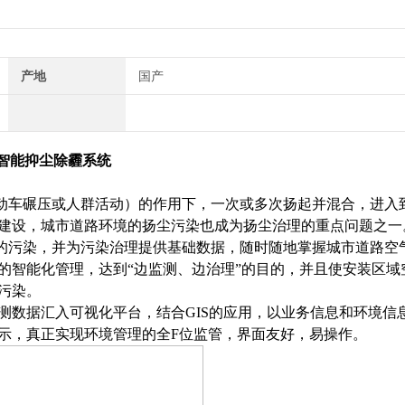
产地
国产
智能抑尘除霾系统
动车碾压或人群活动）的作用下，一次或多次扬起并混合，进入
建设，城市道路环境的扬尘污染也成为扬尘治理的重点问题之一
的污染，并为污染治理提供基础数据，随时随地掌握城市道路空
的智能化管理，达到
“边监测、边治理”的目的，并且使安装区域
污染
。
台将监测数据汇入可视化平台，结合GIS的应用，以业务信息和环境信
示，真正实现环境管理的全F位监管，界面友好，易操作。