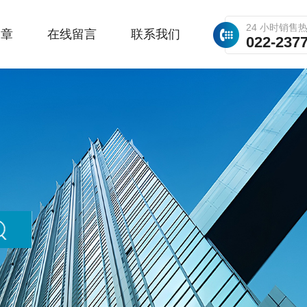
24 小时销售
文章
在线留言
联系我们
022-237