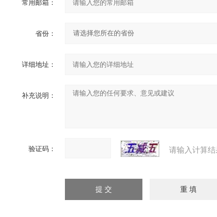
常用邮箱：
省份：
详细地址：
补充说明：
验证码：
请输入计算结