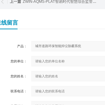
上一篇
ZWIN-AQMS-PLAT智易时代智慧综合监管平台
在线留言
产品：
您的单位：
您的姓名：
联系电话：