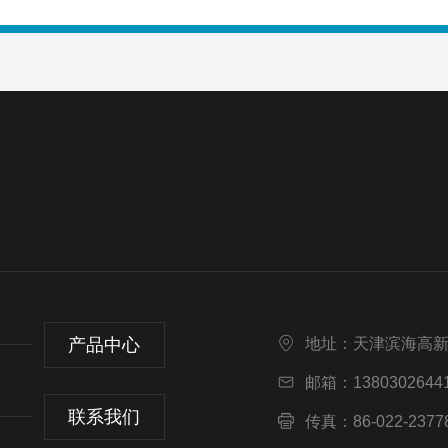
产品中心
地址：天津滨海高
邮箱：13803026441
联系我们
传真：86-022-2377