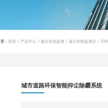
位置：
首页
/
产品中心
/
扬尘在线监测
/
扬尘在线监测仪
/ ZW
城市道路环保智能抑尘除霾系统