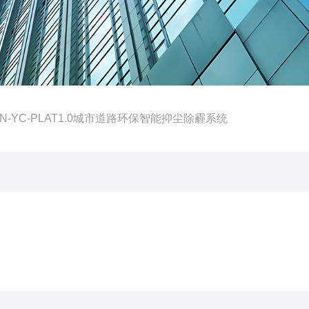
IN-YC-PLAT1.0城市道路环保智能抑尘除霾系统