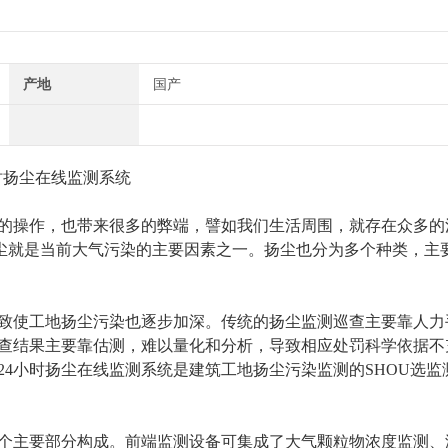
产地
国产
时扬尘在线监测系统
的操作，也带来很多的弊端，譬如我们生活周围，就存在众多的
扬尘就是当前大气污染的主要因素之一。扬尘也分为多个种类，主
致使工地扬尘污染也逐步加深。
传统
的扬尘监测巡查主要靠人力
查结果主要靠估测，难以量化和分析，导致相应处罚科学依据不
24
小时扬尘在线监测系统是建筑工地扬尘污染监测的
SHOU
选监
个主要部分构成。前端监测设备可集成了大气颗粒物浓度监测、