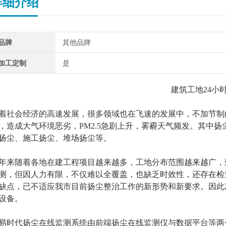
详细介绍
品牌
其他品牌
加工定制
是
建筑工地
24
小
着社会经济的高速发展，很多领域也在飞速的发展中，不加节制
，造成大气环境恶劣，PM2.5急剧上升，雾霾天气频发。其中
扬尘、施工扬尘、堆场扬尘等。
年来
随着各地
在建工程项目越来越多，工地分布范围越来越广，
测，但
因人力有限，不仅难以全覆盖，也缺乏时效性
，
还存在检
缺点，已不适应我市目前扬尘整治工作的新形势和新要求。
因此
设备。
易时代扬尘在线监测系统由前端扬尘在线监测仪与数据平台等两