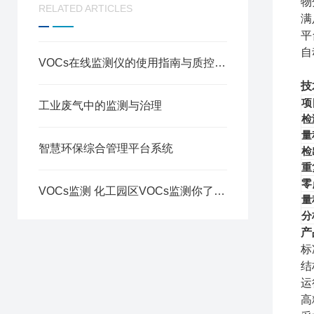
物
RELATED ARTICLES
满
平
自
VOCs在线监测仪的使用指南与质控要点
技
项
工业废气中的监测与治理
检
量
智慧环保综合管理平台系统
检
重
零
VOCs监测 化工园区VOCs监测你了解吗？
量
分
产
标
结
运
高