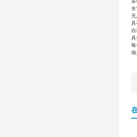
采
全
无
具
自
具
每
场