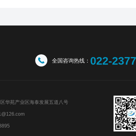
022-237
全国咨询热线：
新区华苑产业区海泰发展五道八号
@126.com
8895