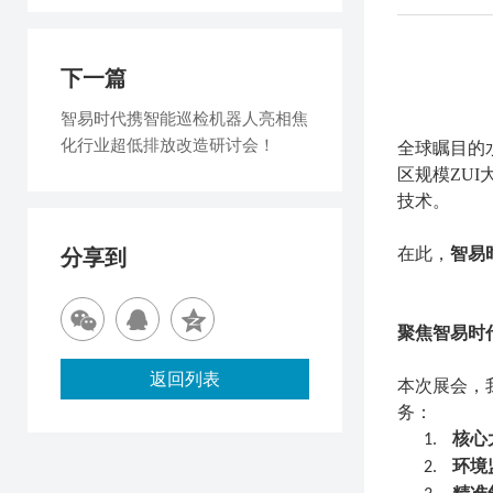
下一篇
智易时代携智能巡检机器人亮相焦
化行业超低排放改造研讨会！
全球瞩目的
区规模
ZUI
技术。
在此，
智易
分享到
聚焦智易时
返回列表
本次展会，
务：
核心
1.
环境
2.