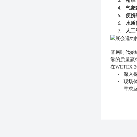
精准
3.
气象
4.
便携
5.
水质
6.
人工
7.
智易时代始
靠的质量赢
在WETEX
·
深入
·
现场
·
寻求