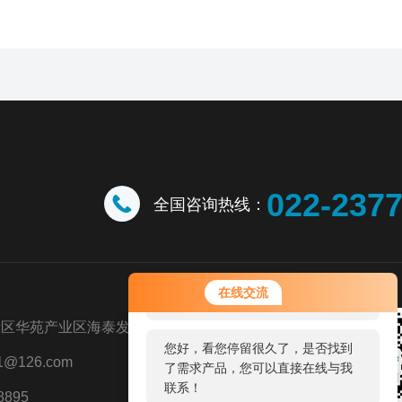
022-237
全国咨询热线：
您好！欢迎前来咨询，很高兴为您
在线交流
服务，请问您要咨询什么问题呢？
新区华苑产业区海泰发展五道八号
您好，看您停留很久了，是否找到
@126.com
了需求产品，您可以直接在线与我
联系！
8895