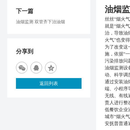
油烟监
下一篇
丝丝“烟火
油烟监测 双管齐下治油烟
就是“烟火
治，导致油
火气”也变得
为了改变这
分享到
施，依据“
污染排放问
油烟监测设
动、科学调
通过安装油
返回列表
端、小程序
无线、有线
责人进行整
低餐饮企业
城市
“烟火气
安抚普普通