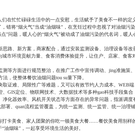
人们在忙忙碌碌生活中的一点安慰，生活赋予了美食不一样的定
了，错将“烟火气”当成“油烟味”，在烹饪过程中忽视了对油烟污
痛点”问题，暖人心的“烟火气”被动成了油烟污染的代名词，暖人
新思路、新方案，商家配合，通过安装监测设备、治理设备等改
为城市环境贡献力量、食客消费体验提升，让住户、店家、食客
监测等方面进行规范整治，在推广工作中宣传调动、
jing
准施策
方法，使整体餐饮油烟问题
tou su
量下降。
决取证难、局限性广等难题，又可以有效节约人力成本。
WEB
端
控、
GIS
定位、物联网技术、大数据技术等多种
gao
科技手段集合
、净化器效率、风机开关状态等方面存在的异常问题，指派调度
化部署、
quan
流程监管覆盖，为统一监测、统一监管、统一治理
你打卡美食、家人团聚的你吃一顿美食大餐……餐饮美食用别样
于“油烟味”，一起享受环境生活的美好。