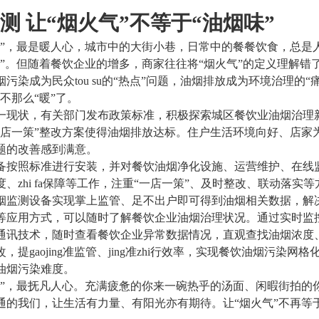
测 让“烟火气”不等于“油烟味”
气”，最是暖人心，城市中的大街小巷，日常中的餐餐饮食，总是
气”。但随着餐饮企业的增多，商家往往将“烟火气”的定义理解错
烟污染成为民众
tou su
的“热点”问题，油烟排放成为环境治理的“
不那么“暖”了。
一现状，有关部门发布政策标准，积极探索城区餐饮业油烟治理
一店一策”整改方案使得油烟排放达标。住户生活环境向好、店家
题的改善感到满意。
备按照标准进行安装，并对餐饮油烟净化设施、运营维护、在线
度、
zhi fa
保障等工作，注重“一店一策”、及时整改、联动落实等
烟监测设备实现掌上监管、足不出户即可得到油烟相关数据，解
等应用方式，可以随时了解餐饮企业油烟治理状况。通过实时监
通讯技术，随时查看餐饮企业异常数据情况，直观查找油烟浓度
改，提
gaojing
准监管、
jing
准
zhi
行效率，实现餐饮油烟污染网格
油烟污染难度。
”
，最抚凡人心。
充满疲惫的你来一碗热乎的汤面、闲暇街拍的
通的我们，让生活有力量、有阳光亦有期待。让“烟火气”不再等