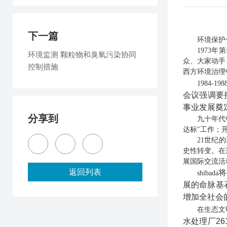
下一篇
环境保护
1973
环境监测 颗粒物和臭氧污染协同
众、大家动手
控制措施
西方环境治理
1984-
会议强调要
事业发展奠
分享到
九十年代
达标"工作；
21世纪
史性转变。在
展国际交流活
返回列表
将
shibada
展的命脉基
增加全社会
在生态文明
水处理厂26