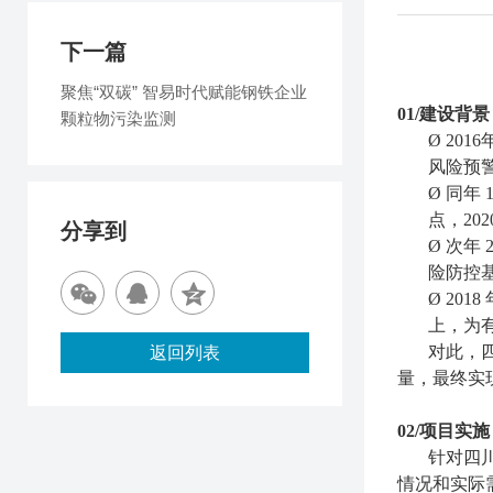
下一篇
聚焦“双碳” 智易时代赋能钢铁企业
01/建设背景
颗粒物污染监测
Ø
20
风险预
Ø
同年
点，20
分享到
Ø
次年
险防控
Ø
201
上，为
对此，
返回列表
量
，
最终实
02/项目实施
针对四
情况和实际