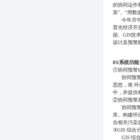
的协同运作
策"、“用
今年月
普光经济开
据、
GIS
设计及预警
03/
系统
功能
①协同预警
协同预
思想，将 
中，并提供
②协同预警
协同预
库。构建环
合相关污染
③GIS 综
GIS