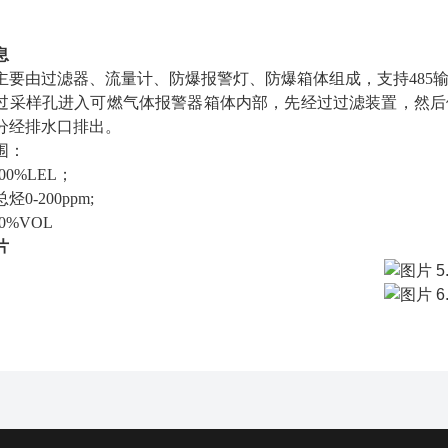
息
主要由过滤器、流量计、防爆报警灯、防爆箱体组成，支持
485
过采样孔进入可燃气体报警器箱体内部，先经过过滤装置，然后
分经排水口排出。
围：
100%LEL；
总烃
0-200ppm;
30%VOL
片