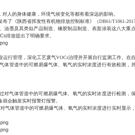
提物，对人的身体健康，环境气候变化等都有着深远的影响。
发布了《陕西省挥发性有机物排放控制标准》（
DB61/T1061-2
、油墨及其类似产品制造、橡胶制品制造、表面涂装这八大重
Cs排放提出了明确要求。
业运行管理，深化工艺废气
VOCs治理并开展自行监测工作。在
气体管道中的可燃易爆气体、氧气的实时浓度进行有效检测，
过对气体管道中的可燃易爆气体、氧气的实时浓度进行检测，
备就会触发实时报警灯报警。
LC端，对气体管道中的可燃易爆气体、氧气的实时浓度进行实时显示