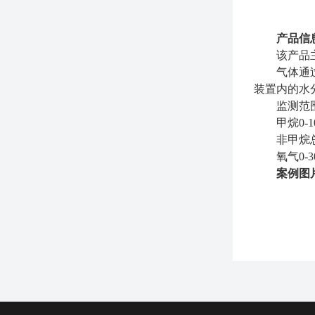
产品信
该产品
气体通
装置内的水
监测范
甲烷
0-
非甲烷
氧气
0-
案例图