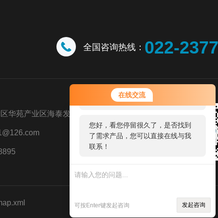
022-237
全国咨询热线：
您好！欢迎前来咨询，很高兴为您
在线交流
服务，请问您要咨询什么问题呢？
新区华苑产业区海泰发展五道八号
您好，看您停留很久了，是否找到
@126.com
了需求产品，您可以直接在线与我
联系！
8895
map.xml
发起咨询
可按Enter键发起咨询