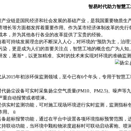
智易时代助力智慧工
程产业链是国民经济和社会发展的基础产业，是我国重要物质生
济增长等方面都发挥着重要作用。作为某市经济体制改革的先行
成本，并为其他各行各业的改革提供了宝贵的经验。
随着可持续发展理念的不断深入人心，对环境的
“预防为主，治
污染，更是成为人们的首要关注点，智慧工地的概念也广为人知
研发，逐渐*，以更加精准、实时的技术来实现对环境的准确监
代从
2015年初涉环保监测领域，至今已有6个年头，专用于智
代扬尘设备可实时采集扬尘空气质量(PM10、PM2.5)、噪
严重自动报警或者喷淋。
提供实时监测功能，可对施工现场环境进行实时监测，监测指标包括
用。 ü
具备超标报警功能，通过在平台中设置各项环境指标预警范围，
支持联动功能，当环境中颗粒物浓度超标时可联动启动雾炮、喷