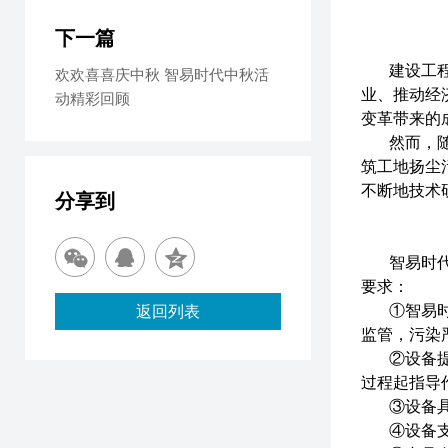
下一篇
建设工
欢欢喜喜庆中秋 智易时代中秋活
业、推动经
动精彩回顾
变革带来的
然而，
筑工地扬尘
不断地技术
分享到
智易时
要求：
①智易时
返回列表
监管，污染
②设备
过程起指导作
③设备
④设备