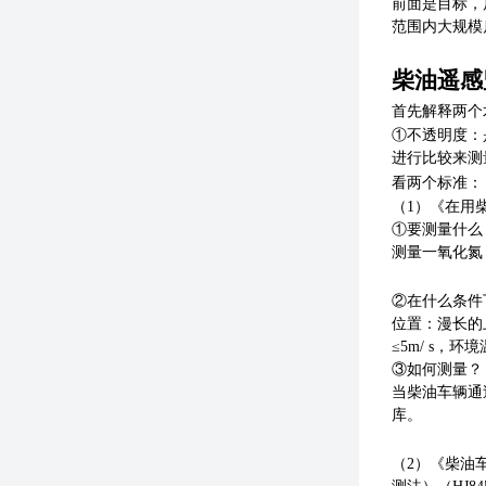
前面是目标，
范围内大规模
柴油遥感
首先解释两个
①不透明度：
进行比较来测
看两个标准：
（1）
《
在用柴
①要测量什么
测量一氧化氮
②在什么条件
位置：漫长的
≤5m/ s，环境
③如何测量？
当柴油车辆通
库。
（
2）《柴油车