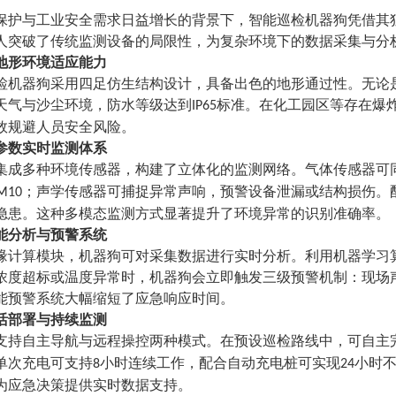
保护与工业安全需求日益增长的背景下，智能巡检机器狗凭借其
人突破了传统监测设备的局限性，为复杂环境下的数据采集与分
地形环境适应能力
检机器狗采用四足仿生结构设计，具备出色的地形通过性。无论
天气与沙尘环境，防水等级达到
标准。在化工园区等存在爆
IP65
效规避人员安全风险。
参数实时监测体系
集成多种环境传感器，构建了立体化的监测网络。气体传感器可
；声学传感器可捕捉异常声响，预警设备泄漏或结构损伤。
M10
隐患。这种多模态监测方式显著提升了环境异常的识别准确率。
能分析与预警系统
缘计算模块，机器狗可对采集数据进行实时分析。利用机器学习
浓度超标或温度异常时，机器狗会立即触发三级预警机制：现场
能预警系统大幅缩短了应急响应时间。
活部署与持续监测
支持自主导航与远程操控两种模式。在预设巡检路线中，可自主
单次充电可支持
小时连续工作，配合自动充电桩可实现
小时
8
24
为应急决策提供实时数据支持。