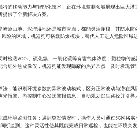
独特的移动能力与智能化技术，正在环境监测领域展现出巨大潜
析提供了全新解决方案。
是崎岖山地、泥泞湿地还是城市管廊，都能灵活穿梭。其防水防
炸风险的区域，机器狗可搭载防爆模块，替代人工进入危险区域
同时检测
、硫化氢、一氧化碳等有害气体浓度；颗粒物传感
VOCs
配合红外热成像仪，机器狗能发现隐蔽的热异常点，及时发现管
算法，能识别环境参数的异常波动模式，区分正常波动与潜在风
声光报警、向控制中心发送警报信息、自动规划逃生路径并引导
完成环境监测任务；遇到突发情况时，操作人员可通过
网络实
5G
不间断监测。这种灵活性使其既能完成日常巡检，也能在环境突