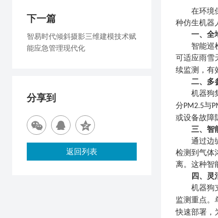
在环境
下一篇
种仿生机器
一、全
智易时代倾斜摄影三维建模技术赋
智能巡
能应急管理现代化
可适应雨雪
续监测，有
二、多
机器狗
分享到
分
与
PM2.5
P
或设备故障
三、智
通过边
返回列表
检测到气体
离。这种智
四、灵
机器狗
监测重点。
快速部署，