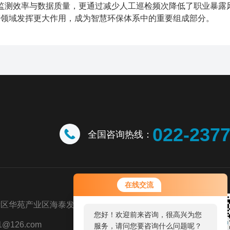
监测效率与数据质量，更通过减少人工巡检频次降低了职业暴露
等领域发挥更大作用，成为智慧环保体系中的重要组成部分。
022-237
全国咨询热线：
在线交流
新区华苑产业区海泰发展五道八号
您好！欢迎前来咨询，很高兴为您
@126.com
服务，请问您要咨询什么问题呢？