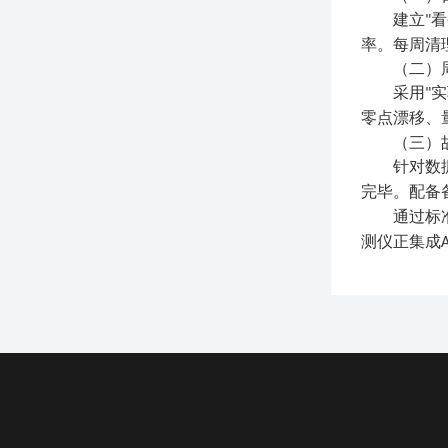
建立
看
"
率。每周清
（二）
采用
实
"
零点漂移、
（三）
针对数
完毕。配备
通过标
测仪正集成
A