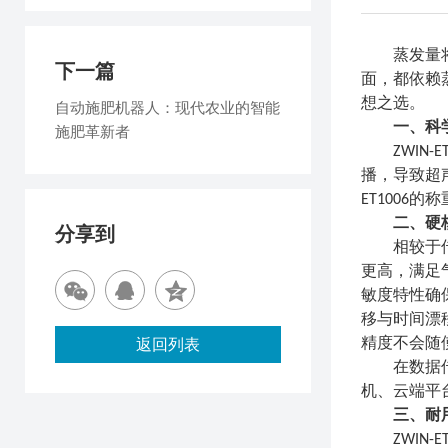
蒸发量
下一篇
面，都依赖
想之选。
自动施肥机器人：现代农业的智能
一
、科
施肥革新者
ZWIN
播，导致超
ET1006
的
称
二、硬
分享到
相较于
更高，满足
敏度特性确
移与时间漂
返回列表
精度不会随
在数据
机、云端平
三
、耐
ZWI