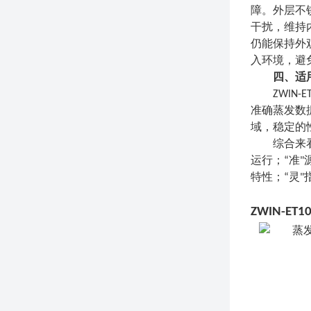
障。外层不
干扰，维持
仍能保持外
入环境，避
四
、适
ZWI
准确
蒸发数
域，稳定的
综合来看
运行
；“
准
"
特性
；“
灵
"
ZWIN-E