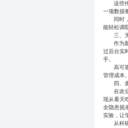
这些
一项数据
同时
能轻松调
三、
作为
过后台实
手。
高可
管理成本
四、
在
农
现
从看天
全隐患扼
实验，让
从科