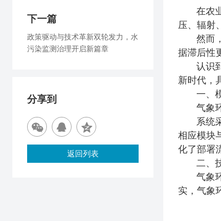
在农
下一篇
压、辐射
政策驱动与技术革新双轮发力，水
然而
污染监测治理开启新篇章
据滞后性
认识
新时代，
一、
分享到
气象
系统
相应模块
化了部署
返回列表
二、
气象
实，气象