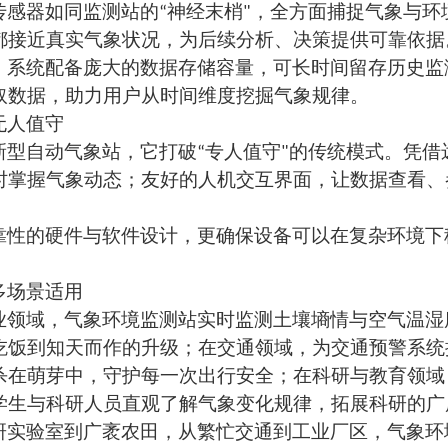
传感器如同监测站的
“
神经末梢
"
，
全方面
捕捉气象与环
都接近真实气象状况，为后续分析、决策提供可靠依据
，系统配备庞大的数据存储容量，可长时间留存历史监
取数据，助力用户从时间维度挖掘气象规律。
无人值守
新型自动气象站，它打破
“
专人值守
"
的传统模式。凭借
时掌握气象动态；友好的人机交互界面，让数据查看、
靠性的硬件与软件设计，更确保设备
可以在
复杂环境下
。
多场景
适用
业领域
，
气象环境监测站实时监测土壤墒情与空气温湿
吃饭到知天而作
的
升级
；在
交通领域
，
为交通预警系统
杀在萌芽中
，
守护每一次出行安全
；在
科研与教育领域
学生与科研人员直观了解气象变化规律，拓展科研的广
研实验室到广袤农田，从繁忙
交通
到工业厂区，气象环