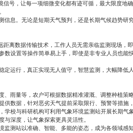
境信号，让每一项细微变化都有迹可循
，
最大
限度地
。
测信息。无论是短期天气预判，还是长期气候趋势研
远距离数据传输技术，工作人员无需亲临监测现场，
参数设置等操作简单易上手，即使是非专业人员也能
稳定运行，真正实现无人值守，智慧监测，大幅降低
度、雨量等，农户可根据数据精准灌溉、调整种植策
提供数据，
针对恶劣天气
提前采取限行、
预警
等措施
，
学校与
科研机构
可
利用气象环境监测站开展长期气
度与深度，让气象探索更具灵活性。
境监测站以
准确
、智能、多能的姿态，成为各领域感