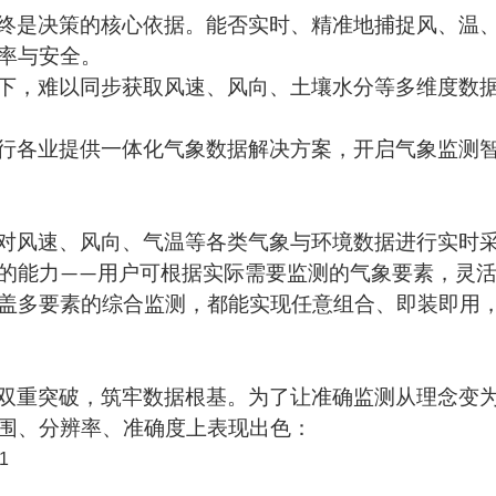
终是决策的核心依据。能否
实时、精准地捕捉风、温
率与安全。
下，难以同步获取风速、风向、土壤
水分
等多维度数
行各业提供一体化气象数据解决方案，开启气象监测
对风速、风向、气温等各类气象与环境数据进行实时
的
能力
——
用户可根据实际需要监测的气象要素，灵
盖多要素的综合监测，都能实现任意组合、即装即用
双重突破
，
筑牢数据根基。为了让
准确
监测从理念变
围、分辨率、准确度上表现出色：