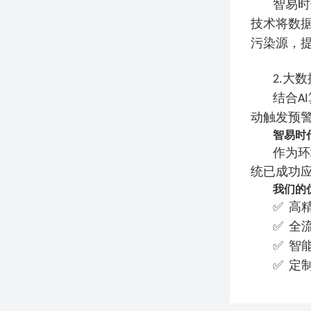
智易时
技术将数
污染源，
大数
2.
结合
AI
动触发预警
智易时
作为环
统已成功
我们的
✅
高
✅
全
✅
智
✅
定