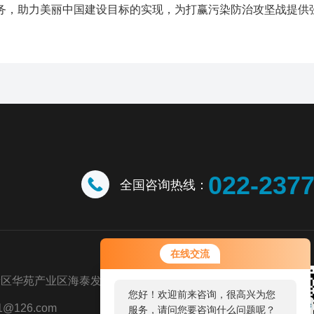
务，助力美丽中国建设目标的实现，为打赢污染防治攻坚战提供
022-237
全国咨询热线：
在线交流
新区华苑产业区海泰发展五道八号
您好！欢迎前来咨询，很高兴为您
@126.com
服务，请问您要咨询什么问题呢？