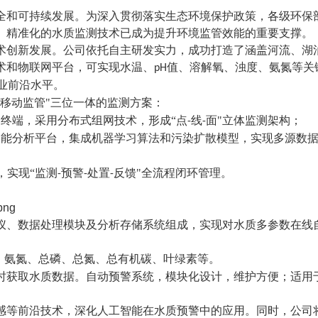
全和可持续发展。为深入贯彻落实生态环境保护政策，各级环保
、精准化的水质监测技术已成为提升环境监管效能的
重要支撑
。
术创新发展。公司依托自主研发实力，成功打造了涵盖河流、湖
术和物联网平台，可实现水温、
值、溶解氧、浊度、氨氮等关
pH
业前沿水平
。
移动监管
"
三位一体的监测
方案
：
终端，采用分布式组网技术，形成“点
线
面"立体监测架构；
-
-
智能分析平台，集成机器学习算法和污染扩散模型，实现多源数
，实现“监测
预警
处置
反馈"全流程闭环管理。
-
-
-
仪、数据处理模块及分析存储系统组成，实现对水质多参数在线
、氨氮、总磷、总氮、总有机碳、叶绿素等。
时获取水质数据。自动预警系统，模块化设计，维护方便；适用
感等前沿技术，深化人工智能在水质预警中的应用。同时，公司