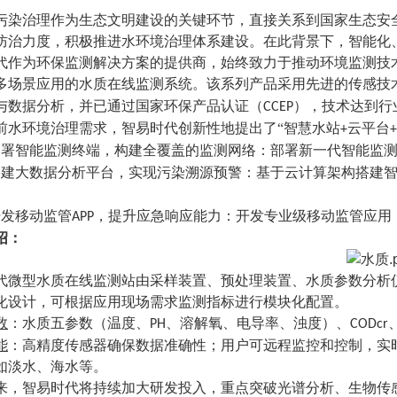
污染治理作为生态文明建设的关键环节，直接关系到国家生态安
防治力度，积极推进水环境治理体系建设。在此背景下，智能化
代
作为环保监测解决方案的提供商，始终致力于推动环境监测技
多场景应用的水质在线监测系统。该系列产品采用先进的传感技
与数据分析，并已通过国家环保产品认证
（
）
，
技术达到行
CCEP
前水环境治理需求，智易时代创新性地提出了
“
智慧水站
云平台
+
+
部署智能监测终端，构建全覆盖的监测网络
：部署新一代智能监测
搭建大数据分析平台，实现污染溯源预警
：基于云计算架构搭建
开发移动监管
，提升应急
响应能力：开发专业级移动监管应用
APP
绍：
代
微型水质在线
监测站
由采样装置、预处理装置、水质参数分析
化设计，可根据应用现场需求监测指标进行模块化配置。
数
：
水质五参数（温度、
、溶解氧、电导率、浊度）、
PH
CODcr
能
：
高精度传感器确保数据准确性；用户可远程监控和控制，实
如淡水、海水等。
来，智易时代将持续加大研发投入，重点突破光谱分析、生物传