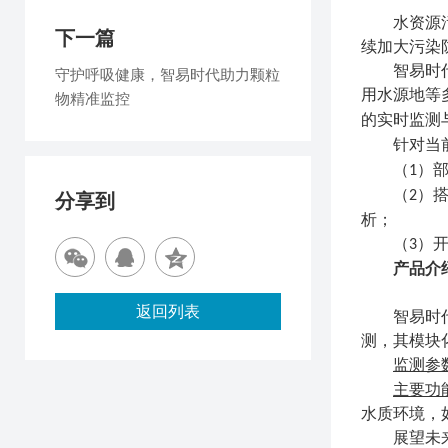
水资源
下一篇
续加大污染
智易时
守护呼吸健康，智易时代助力颗粒
用水源地等
物精准监控
的实时监测
针对当
（
）
1
（
）
2
分享到
析；
（
）
3
产品介
返回列表
智易时
测，其模块
监测参
主要功
水质环境，
展望未